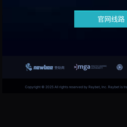
跳
首页–英雄联盟竞猜-2025英雄联盟(LOL)S15预测冠
至
内
容