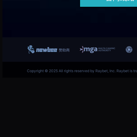
跳
首页–英雄联盟竞猜-2025英雄联盟(LOL)S15预测冠
至
内
容