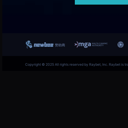
跳
首页–英雄联盟竞猜-2025英雄联盟(LOL)S15预测冠
至
内
容