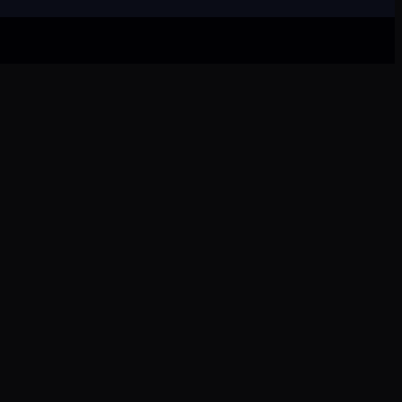
登录
注册
24雷竞技官网