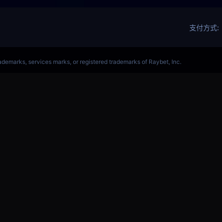
军赛赛事网站