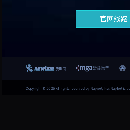
跳
首页–英雄联盟竞猜-2025英雄联盟(LOL)S15预测冠
至
内
容