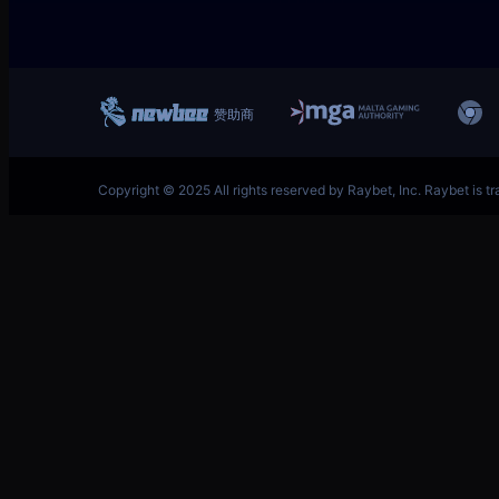
跳
首页–英雄联盟竞猜-2025英雄联盟(LOL)S15预测冠
至
内
容
S14去哪押注