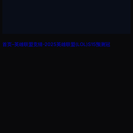
跳
首页–英雄联盟竞猜-2025英雄联盟(LOL)S15预测冠
至
军赛赛事网站
内
容
S14世界总决赛赌博