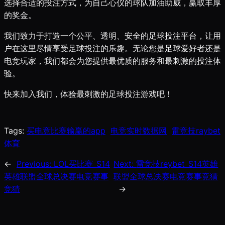
选择合适的投注方式，为自己心仪的球队加油助威，赢取丰厚
的奖金。
我们致力于打造一个公平、透明、安全的足球投注平台，让用
户在这里尽情享受足球投注的乐趣。无论您是足球爱好者还是
电竞玩家，我们都会为您提供最优质的服务和最刺激的投注体
验。
快来加入我们，体验最刺激的足球投注游戏吧！
Tags:
买电竞比赛输赢的app
电竞实时数据网
雷竞技raybet
体育
←
Previous:
LOL买比赛_S14
Next:
雷竞技reybet_S14英雄
英雄联盟全球总决赛电竞赛事
联盟全球总决赛电竞赛事竞猜
竞猜
→