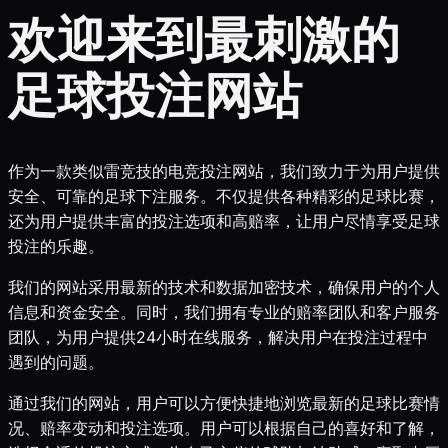
欢迎来到最刺激的
足球投注网站
作为一款类似雷竞技的电竞投注网站，我们致力于为用户提供
安全、可靠的足球下注服务。不仅提供各种精彩的足球比赛，
还为用户提供丰富的投注选项和高赔率，让用户尽情享受足球
投注的乐趣。
我们的网站采用最新的技术和数据加密技术，确保用户的个人
信息和资金安全。同时，我们拥有专业的赔率团队和客户服务
团队，为用户提供24小时在线服务，解决用户在投注过程中
遇到的问题。
通过我们的网站，用户可以方便快捷地浏览最新的足球比赛情
况、赔率变动和投注选项。用户可以根据自己的喜好和了解，