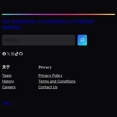
首页–英雄联盟竞猜-2025英雄联盟(LOL)S15预测冠军
赛赛事网站
搜
索
Facebook
X
Instagram
TikTok
GitHub
关于
Privacy
Team
Privacy Policy
History
Terms and Conditions
Careers
Contact Us
Top ↑