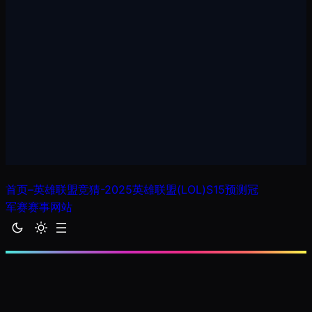
跳
首页–英雄联盟竞猜-2025英雄联盟(LOL)S15预测冠
至
军赛赛事网站
内
容