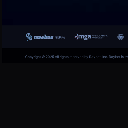
跳
首页–英雄联盟竞猜-2025英雄联盟(LOL)S15预测冠
至
内
容